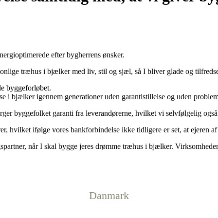
 energioptimerede efter bygherrens ønsker.
ige træhus i bjælker med liv, stil og sjæl, så I bliver glade og tilfreds
ele byggeforløbet.
use i bjælker igennem generationer uden garantistillelse og uden problem
ger byggefolket garanti fra leverandørerne, hvilket vi selvfølgelig også
er, hvilket ifølge vores bankforbindelse ikke tidligere er set, at ejeren af 
gspartner, når I skal bygge jeres drømme træhus i bjælker. Virksomheden 
Danmark