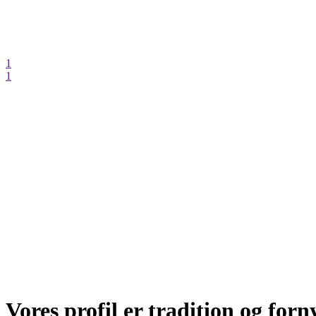
1
1
Vores profil er tradition og for