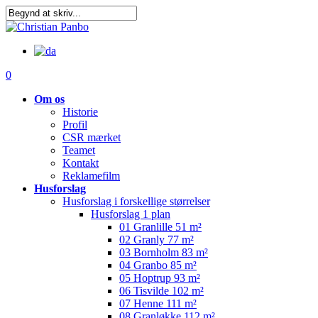
Skip
to
main
content
0
Om os
Historie
Profil
CSR mærket
Teamet
Kontakt
Reklamefilm
Husforslag
Husforslag i forskellige størrelser
Husforslag 1 plan
01 Granlille 51 m²
02 Granly 77 m²
03 Bornholm 83 m²
04 Granbo 85 m²
05 Hoptrup 93 m²
06 Tisvilde 102 m²
07 Henne 111 m²
08 Granløkke 112 m²