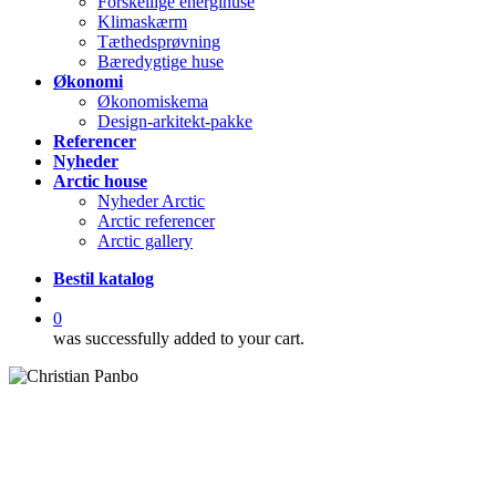
Forskellige energihuse
Klimaskærm
Tæthedsprøvning
Bæredygtige huse
Økonomi
Økonomiskema
Design-arkitekt-pakke
Referencer
Nyheder
Arctic house
Nyheder Arctic
Arctic referencer
Arctic gallery
Bestil katalog
search
0
was successfully added to your cart.