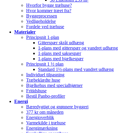
Hvorfor bygge træhuse?
Hvor kommer træet fra?
Byggeprocessen
Vedligeholdelse
Fordele ved træhuse
Materialer
Principsnit 1-plan
Gitterspær skråt udhæng
1-plans med gitterspær og vandret udhæng
1-plans med saksespær
1-plans med bjælkespær
Principsnit 1 ½ plan
Standard 1½-plans med vandret udhæng
Individuel tilpasning
Træbeklædte huse
Bjælkehus med specialhjørner
Fritidshuse
Bestil Panbo-profiler
Energi
Bæredygtigt og grønnere byggeri
377 kr om måneden
Energioverblik
Varmekilde i træhuse
Energimærkning