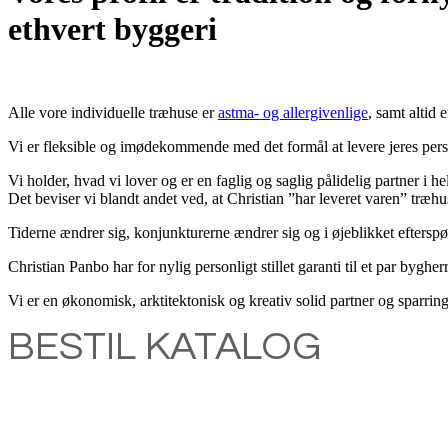
ethvert byggeri
Alle vore individuelle træhuse er
astma- og allergivenlige
, samt altid
Vi er fleksible og imødekommende med det formål at levere jeres personl
Vi holder, hvad vi lover og er en faglig og saglig pålidelig partner i h
Det beviser vi blandt andet ved, at Christian ”har leveret varen” træh
Tiderne ændrer sig, konjunkturerne ændrer sig og i øjeblikket efterspør
Christian Panbo har for nylig personligt stillet garanti til et par bygherr
Vi er en økonomisk, arktitektonisk og kreativ solid partner og sparrin
BESTIL KATALOG