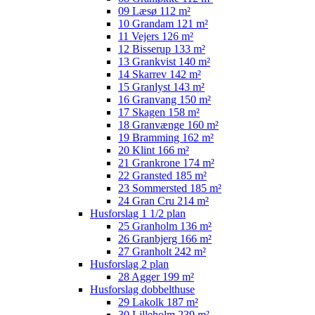
09 Læsø 112 m²
10 Grandam 121 m²
11 Vejers 126 m²
12 Bisserup 133 m²
13 Grankvist 140 m²
14 Skarrev 142 m²
15 Granlyst 143 m²
16 Granvang 150 m²
17 Skagen 158 m²
18 Granvænge 160 m²
19 Bramming 162 m²
20 Klint 166 m²
21 Grankrone 174 m²
22 Gransted 185 m²
23 Sommersted 185 m²
24 Gran Cru 214 m²
Husforslag 1 1/2 plan
25 Granholm 136 m²
26 Granbjerg 166 m²
27 Granholt 242 m²
Husforslag 2 plan
28 Agger 199 m²
Husforslag dobbelthuse
29 Lakolk 187 m²
30 Lilleholm 239 m²