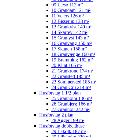
09 Læsø 112 m²
10 Grandam 121 m²
11 Vejers 126 m²
12 Bisserup 133 m²
13 Grankvist 140 m²
14 Skarrev 142 m²
15 Granlyst 143 m²
16 Granvang 150 m²
17 Skagen 158 m²
18 Granvænge 160 m²
19 Bramming 162 m²
20 Klint 166 m²
21 Grankrone 174 m²
22 Gransted 185 m²
23 Sommersted 185 m²
24 Gran Cru 214 m²
Husforslag 1 1/2 plan
25 Granholm 136 m²
26 Granbjerg 166 m²
27 Granholt 242 m²
Husforslag 2 plan
28 Agger 199 m²
Husforslag dobbelthuse
29 Lakolk 187 m²
30 Lilleholm 239 m²