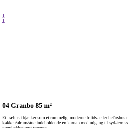
1
1
04 Granbo 85 m²
Et træhus i bjælker som et rummeligt moderne fritids- eller helårshus 
køkken/alrum/stue indeholdende en karnap med udgang til syd-terrass
overdækket vest-terrasse.