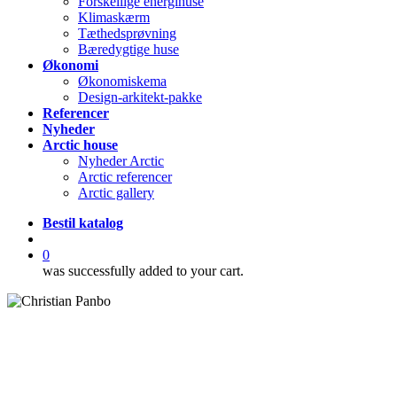
Forskellige energihuse
Klimaskærm
Tæthedsprøvning
Bæredygtige huse
Økonomi
Økonomiskema
Design-arkitekt-pakke
Referencer
Nyheder
Arctic house
Nyheder Arctic
Arctic referencer
Arctic gallery
Bestil katalog
search
0
was successfully added to your cart.