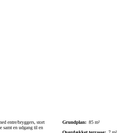
Fakta om huset
med entre/bryggers, stort
Grundplan:
85 m²
e samt en udgang til en
Overdækket terrasse:
7 m²