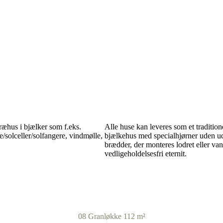
ræhus i bjælker som f.eks.
Alle huse kan leveres som et traditio
/solceller/solfangere, vindmølle,
bjælkehus med specialhjørner uden ud
brædder, der monteres lodret eller van
vedligeholdelsesfri eternit.
08 Granløkke 112 m²