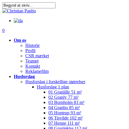
Skip
to
main
content
0
Om os
Historie
Profil
CSR mærket
Teamet
Kontakt
Reklamefilm
Husforslag
Husforslag i forskellige størrelser
Husforslag 1 plan
01 Granlille 51 m²
02 Granly 77 m²
03 Bornholm 83 m²
04 Granbo 85 m²
05 Hoptrup 93 m²
06 Tisvilde 102 m²
07 Henne 111 m²
08 Granløkke 112 m²