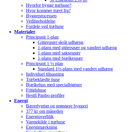
Hvorfor bygge træhuse?
Hvor kommer træet fra?
Byggeprocessen
Vedligeholdelse
Fordele ved træhuse
Materialer
Principsnit 1-plan
Gitterspær skråt udhæng
1-plans med gitterspær og vandret udhæng
1-plans med saksespær
1-plans med bjælkespær
Principsnit 1 ½ plan
Standard 1½-plans med vandret udhæng
Individuel tilpasning
Træbeklædte huse
Bjælkehus med specialhjørner
Fritidshuse
Bestil Panbo-profiler
Energi
Bæredygtigt og grønnere byggeri
377 kr om måneden
Energioverblik
Varmekilde i træhuse
Energimærkning