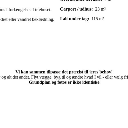
Carport / udhus:
23 m²
us i forlængelse af træhuset.
I alt under tag:
115 m²
ret eller vandret beklædning.
Vi kan sammen tilpasse det præcist til jeres behov!
r og alt det andet. Flyt vægge, byg til og ændre hvad I vil - eller vælg 
Grundplan og fotos er ikke identiske