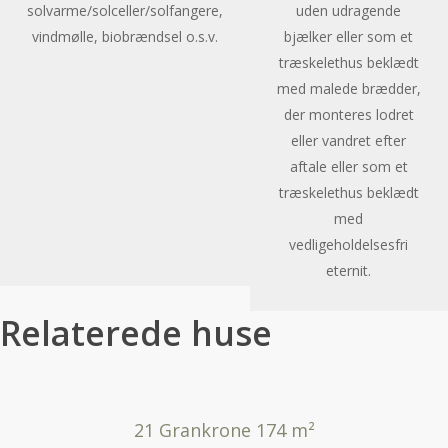
solvarme/solceller/solfangere,
uden udragende
vindmølle, biobrændsel o.s.v.
bjælker eller som et
træskelethus beklædt
med malede brædder,
der monteres lodret
eller vandret efter
aftale eller som et
træskelethus beklædt
med
vedligeholdelsesfri
eternit.
Relaterede huse
21 Grankrone 174 m²