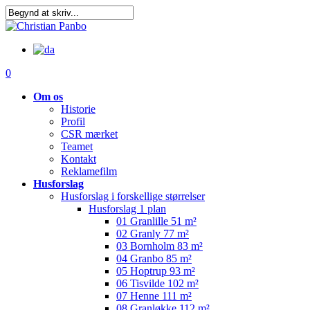
Skip
to
main
content
0
Om os
Historie
Profil
CSR mærket
Teamet
Kontakt
Reklamefilm
Husforslag
Husforslag i forskellige størrelser
Husforslag 1 plan
01 Granlille 51 m²
02 Granly 77 m²
03 Bornholm 83 m²
04 Granbo 85 m²
05 Hoptrup 93 m²
06 Tisvilde 102 m²
07 Henne 111 m²
08 Granløkke 112 m²