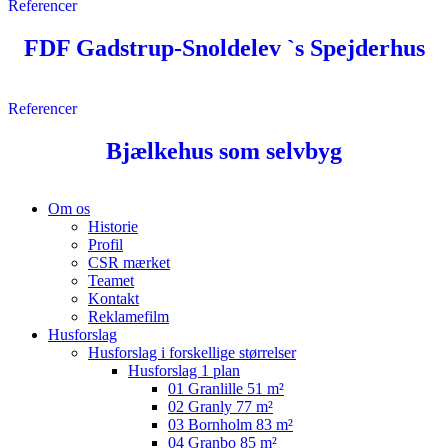
Referencer
FDF Gadstrup-Snoldelev `s Spejderhus
Referencer
Bjælkehus som selvbyg
Close
Om os
Menu
Historie
Profil
CSR mærket
Teamet
Kontakt
Reklamefilm
Husforslag
Husforslag i forskellige størrelser
Husforslag 1 plan
01 Granlille 51 m²
02 Granly 77 m²
03 Bornholm 83 m²
04 Granbo 85 m²