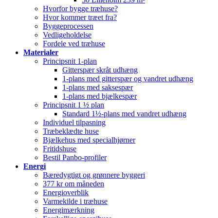
Hvorfor bygge træhuse?
Hvor kommer træet fra?
Byggeprocessen
Vedligeholdelse
Fordele ved træhuse
Materialer
Principsnit 1-plan
Gitterspær skråt udhæng
1-plans med gitterspær og vandret udhæng
1-plans med saksespær
1-plans med bjælkespær
Principsnit 1 ½ plan
Standard 1½-plans med vandret udhæng
Individuel tilpasning
Træbeklædte huse
Bjælkehus med specialhjørner
Fritidshuse
Bestil Panbo-profiler
Energi
Bæredygtigt og grønnere byggeri
377 kr om måneden
Energioverblik
Varmekilde i træhuse
Energimærkning