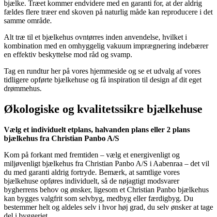
bjælke. Træet kommer endvidere med en garanti for, at der aldrig
fældes flere træer end skoven på naturlig måde kan reproducere i det
samme område.
Alt træ til et bjælkehus ovntørres inden anvendelse, hvilket i
kombination med en omhyggelig vakuum imprægnering indebærer
en effektiv beskyttelse mod råd og svamp.
Tag en rundtur her på vores hjemmeside og se et udvalg af vores
tidligere opførte bjælkehuse og få inspiration til design af dit eget
drømmehus.
Økologiske og kvalitetssikre bjælkehuse
Vælg et individuelt etplans, halvanden plans eller 2 plans
bjælkehus fra Christian Panbo A/S
Kom på forkant med fremtiden – vælg et energivenligt og
miljøvenligt bjælkehus fra Christian Panbo A/S i Aabenraa – det vil
du med garanti aldrig fortryde. Bemærk, at samtlige vores
bjælkehuse opføres individuelt, så de nøjagtigt modsvarer
bygherrens behov og ønsker, ligesom et Christian Panbo bjælkehus
kan bygges valgfrit som selvbyg, medbyg eller færdigbyg. Du
bestemmer helt og aldeles selv i hvor høj grad, du selv ønsker at tage
del i byggeriet.