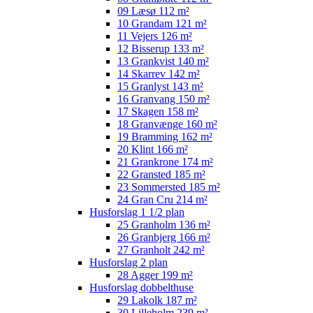
09 Læsø 112 m²
10 Grandam 121 m²
11 Vejers 126 m²
12 Bisserup 133 m²
13 Grankvist 140 m²
14 Skarrev 142 m²
15 Granlyst 143 m²
16 Granvang 150 m²
17 Skagen 158 m²
18 Granvænge 160 m²
19 Bramming 162 m²
20 Klint 166 m²
21 Grankrone 174 m²
22 Gransted 185 m²
23 Sommersted 185 m²
24 Gran Cru 214 m²
Husforslag 1 1/2 plan
25 Granholm 136 m²
26 Granbjerg 166 m²
27 Granholt 242 m²
Husforslag 2 plan
28 Agger 199 m²
Husforslag dobbelthuse
29 Lakolk 187 m²
30 Lilleholm 239 m²