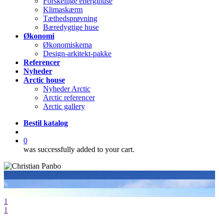
Forskellige energihuse
Klimaskærm
Tæthedsprøvning
Bæredygtige huse
Økonomi
Økonomiskema
Design-arkitekt-pakke
Referencer
Nyheder
Arctic house
Nyheder Arctic
Arctic referencer
Arctic gallery
Bestil katalog
search
0
was successfully added to your cart.
1
1