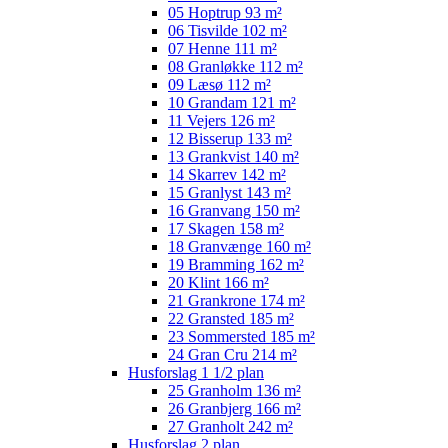
05 Hoptrup 93 m²
06 Tisvilde 102 m²
07 Henne 111 m²
08 Granløkke 112 m²
09 Læsø 112 m²
10 Grandam 121 m²
11 Vejers 126 m²
12 Bisserup 133 m²
13 Grankvist 140 m²
14 Skarrev 142 m²
15 Granlyst 143 m²
16 Granvang 150 m²
17 Skagen 158 m²
18 Granvænge 160 m²
19 Bramming 162 m²
20 Klint 166 m²
21 Grankrone 174 m²
22 Gransted 185 m²
23 Sommersted 185 m²
24 Gran Cru 214 m²
Husforslag 1 1/2 plan
25 Granholm 136 m²
26 Granbjerg 166 m²
27 Granholt 242 m²
Husforslag 2 plan