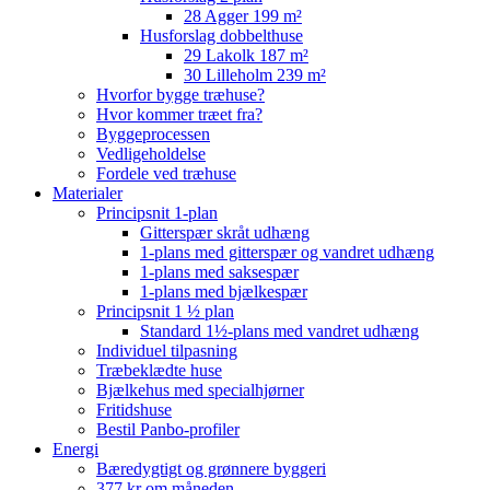
28 Agger 199 m²
Husforslag dobbelthuse
29 Lakolk 187 m²
30 Lilleholm 239 m²
Hvorfor bygge træhuse?
Hvor kommer træet fra?
Byggeprocessen
Vedligeholdelse
Fordele ved træhuse
Materialer
Principsnit 1-plan
Gitterspær skråt udhæng
1-plans med gitterspær og vandret udhæng
1-plans med saksespær
1-plans med bjælkespær
Principsnit 1 ½ plan
Standard 1½-plans med vandret udhæng
Individuel tilpasning
Træbeklædte huse
Bjælkehus med specialhjørner
Fritidshuse
Bestil Panbo-profiler
Energi
Bæredygtigt og grønnere byggeri
377 kr om måneden