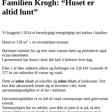
Familien Krogh: “Huset er
altid lunt”
Vi byggede i 2014 et bæredygtigt energirigtigt nyt træhus i bjælker.
2
Huset er 158 m
+ en overdækket terrasse.
Hjemmet rummer far og mor samt voksne børn og periodevis også
et par børnebørn.
I gennemsnit har huset i årets løb haft 4 beboere hver dag.
Efter 1 år blev måleren aflæst og forbruget var 226 kW svarende til
377 kr om måneden til varme og vand.
Dette er
uden
tilkøb af solceller og
uden
tilkøb af jordvarme. Det
kan ikke økonomisk betale sig at investere i det, fordi
opvarmningsudgiften er så lav i træhuset.
Opvarmningskilden er en luft til vand varmepumpe med gulvvarme
overalt.
Varmepumpen har en udedel, som ikke er pæn at se på, så den