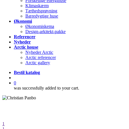
Forskellige energihuse
Klimaskærm
Tæthedsprøvning
Bæredygtige huse
Økonomi
Økonomiskema
Design-arkitekt-pakke
Referencer
Nyheder
Arctic house
Nyheder Arctic
Arctic referencer
Arctic gallery
Bestil katalog
search
0
was successfully added to your cart.
1
1