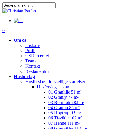
Skip
to
main
content
0
Om os
Historie
Profil
CSR mærket
Teamet
Kontakt
Reklamefilm
Husforslag
Husforslag i forskellige størrelser
Husforslag 1 plan
01 Granlille 51 m²
02 Granly 77 m²
03 Bornholm 83 m²
04 Granbo 85 m²
05 Hoptrup 93 m²
06 Tisvilde 102 m²
07 Henne 111 m²
08 Granløkke 112 m²