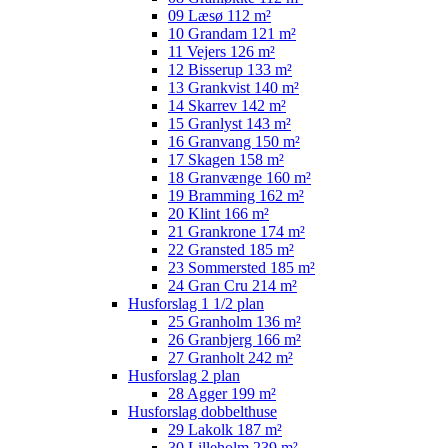
09 Læsø 112 m²
10 Grandam 121 m²
11 Vejers 126 m²
12 Bisserup 133 m²
13 Grankvist 140 m²
14 Skarrev 142 m²
15 Granlyst 143 m²
16 Granvang 150 m²
17 Skagen 158 m²
18 Granvænge 160 m²
19 Bramming 162 m²
20 Klint 166 m²
21 Grankrone 174 m²
22 Gransted 185 m²
23 Sommersted 185 m²
24 Gran Cru 214 m²
Husforslag 1 1/2 plan
25 Granholm 136 m²
26 Granbjerg 166 m²
27 Granholt 242 m²
Husforslag 2 plan
28 Agger 199 m²
Husforslag dobbelthuse
29 Lakolk 187 m²
30 Lilleholm 239 m²