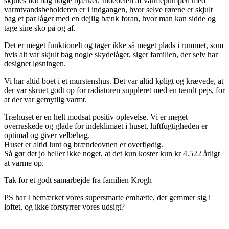
skjules lidt bag nogle bjælker. Indedelen af varmepumpen med
varmtvandsbeholderen er i indgangen, hvor selve rørene er skjult
bag et par låger med en dejlig bænk foran, hvor man kan sidde og
tage sine sko på og af.
Det er meget funktionelt og tager ikke så meget plads i rummet, som
hvis alt var skjult bag nogle skydelåger, siger familien, der selv har
designet løsningen.
Vi har altid boet i et murstenshus. Det var altid køligt og krævede, at
der var skruet godt op for radiatoren suppleret med en tændt pejs, for
at der var gemytlig varmt.
Træhuset er en helt modsat positiv oplevelse. Vi er meget
overraskede og glade for indeklimaet i huset, luftfugtigheden er
optimal og giver velbehag.
Huset er altid lunt og brændeovnen er overflødig.
Så gør det jo heller ikke noget, at det kun koster kun kr 4.522 årligt
at varme op.
Tak for et godt samarbejde fra familien Krogh
PS har I bemærket vores supersmarte emhætte, der gemmer sig i
loftet, og ikke forstyrrer vores udsigt?