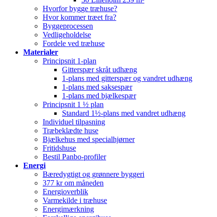
Hvorfor bygge træhuse?
Hvor kommer træet fra?
Byggeprocessen
Vedligeholdelse
Fordele ved træhuse
Materialer
Principsnit 1-plan
Gitterspær skråt udhæng
1-plans med gitterspær og vandret udhæng
1-plans med saksespær
1-plans med bjælkespær
Principsnit 1 ½ plan
Standard 1½-plans med vandret udhæng
Individuel tilpasning
Træbeklædte huse
Bjælkehus med specialhjørner
Fritidshuse
Bestil Panbo-profiler
Energi
Bæredygtigt og grønnere byggeri
377 kr om måneden
Energioverblik
Varmekilde i træhuse
Energimærkning