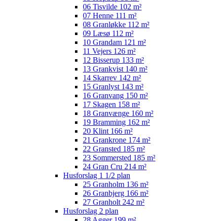
06 Tisvilde 102 m²
07 Henne 111 m²
08 Granløkke 112 m²
09 Læsø 112 m²
10 Grandam 121 m²
11 Vejers 126 m²
12 Bisserup 133 m²
13 Grankvist 140 m²
14 Skarrev 142 m²
15 Granlyst 143 m²
16 Granvang 150 m²
17 Skagen 158 m²
18 Granvænge 160 m²
19 Bramming 162 m²
20 Klint 166 m²
21 Grankrone 174 m²
22 Gransted 185 m²
23 Sommersted 185 m²
24 Gran Cru 214 m²
Husforslag 1 1/2 plan
25 Granholm 136 m²
26 Granbjerg 166 m²
27 Granholt 242 m²
Husforslag 2 plan
28 Agger 199 m²