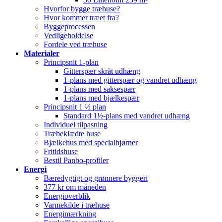
Hvorfor bygge træhuse?
Hvor kommer træet fra?
Byggeprocessen
Vedligeholdelse
Fordele ved træhuse
Materialer
Principsnit 1-plan
Gitterspær skråt udhæng
1-plans med gitterspær og vandret udhæng
1-plans med saksespær
1-plans med bjælkespær
Principsnit 1 ½ plan
Standard 1½-plans med vandret udhæng
Individuel tilpasning
Træbeklædte huse
Bjælkehus med specialhjørner
Fritidshuse
Bestil Panbo-profiler
Energi
Bæredygtigt og grønnere byggeri
377 kr om måneden
Energioverblik
Varmekilde i træhuse
Energimærkning