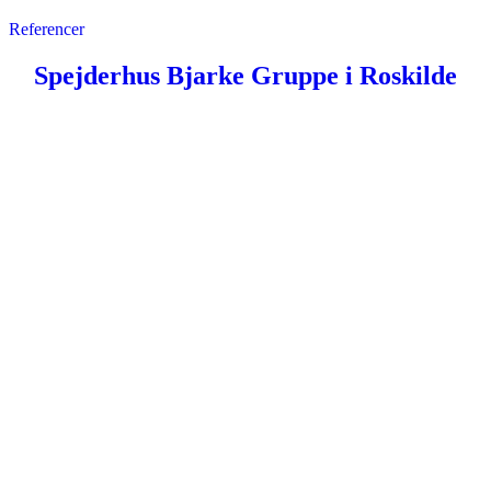
Referencer
Spejderhus Bjarke Gruppe i Roskilde
Om os
Historie
Profil
CSR mærket
Teamet
Kontakt
Reklamefilm
Husforslag
Husforslag i forskellige
størrelser
Husforslag 1 plan