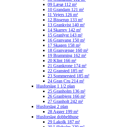
09 Læsø 112 m²
10 Grandam 121 m²
11 Vejers 126 m²
12 Bisserup 133 m²
13 Grankvist 140 m²
14 Skarrev 142 m²
15 Granlyst 143 m²
16 Granvang 150 m²
17 Skagen 158 m²
18 Granvænge 160 m²
19 Bramming 162 m²
20 Klint 166 m²
21 Grankrone 174 m²
22 Gransted 185 m²
23 Sommersted 185 m²
24 Gran Cru 214 m²
Husforslag 1 1/2 plan
25 Granholm 136 m²
26 Granbjerg 166 m²
27 Granholt 242 m²
Husforslag 2 plan
28 Agger 199 m²
Husforslag dobbelthuse
29 Lakolk 187 m²
30 Lilleholm 239 m²