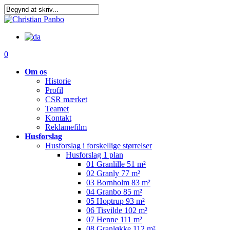
Skip
Clo
to
Me
main
content
0
Om os
Historie
Profil
CSR mærket
Teamet
Kontakt
Reklamefilm
Husforslag
Husforslag i forskellige størrelser
Husforslag 1 plan
01 Granlille 51 m²
02 Granly 77 m²
03 Bornholm 83 m²
04 Granbo 85 m²
05 Hoptrup 93 m²
06 Tisvilde 102 m²
07 Henne 111 m²
08 Granløkke 112 m²