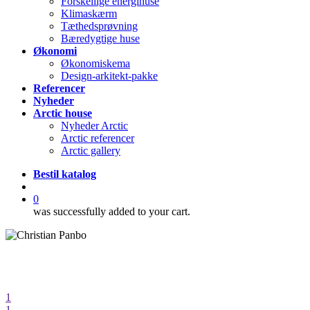
Forskellige energihuse
Klimaskærm
Tæthedsprøvning
Bæredygtige huse
Økonomi
Økonomiskema
Design-arkitekt-pakke
Referencer
Nyheder
Arctic house
Nyheder Arctic
Arctic referencer
Arctic gallery
Bestil katalog
search
0
was successfully added to your cart.
1
1