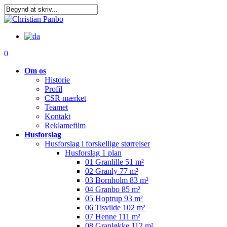
Skip
Clo
to
Me
main
content
0
Om os
Historie
Profil
CSR mærket
Teamet
Kontakt
Reklamefilm
Husforslag
Husforslag i forskellige størrelser
Husforslag 1 plan
01 Granlille 51 m²
02 Granly 77 m²
03 Bornholm 83 m²
04 Granbo 85 m²
05 Hoptrup 93 m²
06 Tisvilde 102 m²
07 Henne 111 m²
08 Granløkke 112 m²