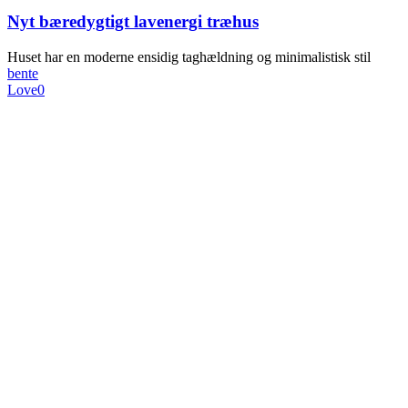
Nyt bæredygtigt lavenergi træhus
Huset har en moderne ensidig taghældning og minimalistisk stil
bente
Love
0
Om os
Historie
Profil
CSR mærket
Teamet
Kontakt
Reklamefilm
Husforslag
Husforslag i forskellige
størrelser
Husforslag 1 plan