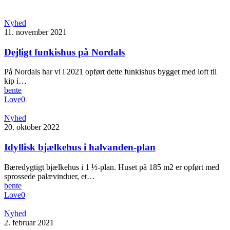
Nyhed
11. november 2021
Dejligt funkishus på Nordals
På Nordals har vi i 2021 opført dette funkishus bygget med loft til
kip i…
bente
Love
0
Nyhed
20. oktober 2022
Idyllisk bjælkehus i halvanden-plan
Bæredygtigt bjælkehus i 1 ½-plan. Huset på 185 m2 er opført med
sprossede palævinduer, et…
bente
Love
0
Nyhed
2. februar 2021