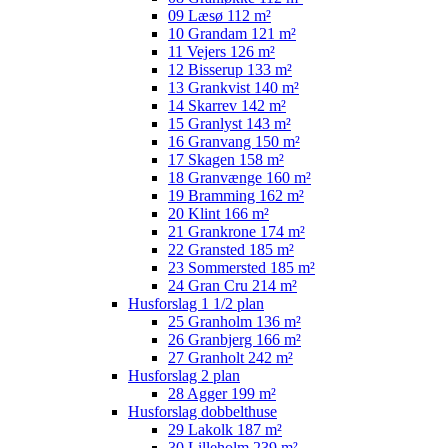
09 Læsø 112 m²
10 Grandam 121 m²
11 Vejers 126 m²
12 Bisserup 133 m²
13 Grankvist 140 m²
14 Skarrev 142 m²
15 Granlyst 143 m²
16 Granvang 150 m²
17 Skagen 158 m²
18 Granvænge 160 m²
19 Bramming 162 m²
20 Klint 166 m²
21 Grankrone 174 m²
22 Gransted 185 m²
23 Sommersted 185 m²
24 Gran Cru 214 m²
Husforslag 1 1/2 plan
25 Granholm 136 m²
26 Granbjerg 166 m²
27 Granholt 242 m²
Husforslag 2 plan
28 Agger 199 m²
Husforslag dobbelthuse
29 Lakolk 187 m²
30 Lilleholm 239 m²