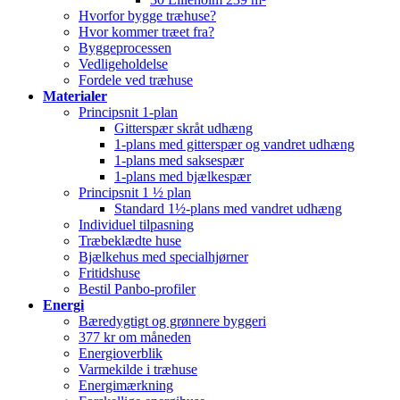
Hvorfor bygge træhuse?
Hvor kommer træet fra?
Byggeprocessen
Vedligeholdelse
Fordele ved træhuse
Materialer
Principsnit 1-plan
Gitterspær skråt udhæng
1-plans med gitterspær og vandret udhæng
1-plans med saksespær
1-plans med bjælkespær
Principsnit 1 ½ plan
Standard 1½-plans med vandret udhæng
Individuel tilpasning
Træbeklædte huse
Bjælkehus med specialhjørner
Fritidshuse
Bestil Panbo-profiler
Energi
Bæredygtigt og grønnere byggeri
377 kr om måneden
Energioverblik
Varmekilde i træhuse
Energimærkning