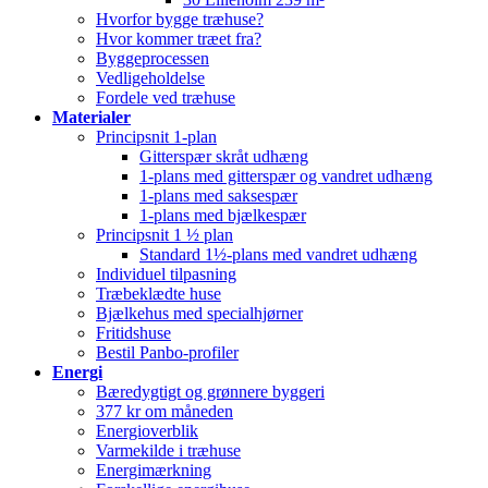
Hvorfor bygge træhuse?
Hvor kommer træet fra?
Byggeprocessen
Vedligeholdelse
Fordele ved træhuse
Materialer
Principsnit 1-plan
Gitterspær skråt udhæng
1-plans med gitterspær og vandret udhæng
1-plans med saksespær
1-plans med bjælkespær
Principsnit 1 ½ plan
Standard 1½-plans med vandret udhæng
Individuel tilpasning
Træbeklædte huse
Bjælkehus med specialhjørner
Fritidshuse
Bestil Panbo-profiler
Energi
Bæredygtigt og grønnere byggeri
377 kr om måneden
Energioverblik
Varmekilde i træhuse
Energimærkning