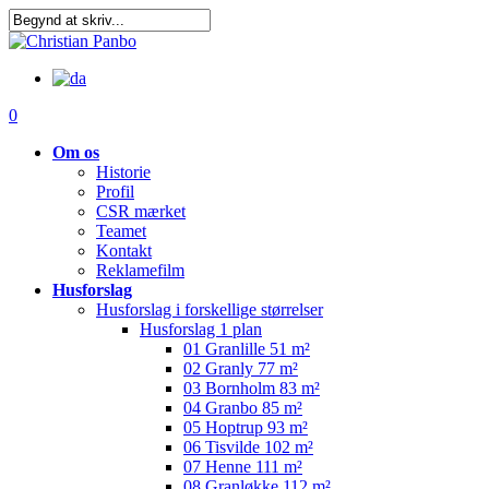
Skip
to
main
content
0
Om os
Historie
Profil
CSR mærket
Teamet
Kontakt
Reklamefilm
Husforslag
Husforslag i forskellige størrelser
Husforslag 1 plan
01 Granlille 51 m²
02 Granly 77 m²
03 Bornholm 83 m²
04 Granbo 85 m²
05 Hoptrup 93 m²
06 Tisvilde 102 m²
07 Henne 111 m²
08 Granløkke 112 m²