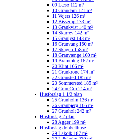
09 Læsø 112 m²
10 Grandam 121 m²
11 Vejers 126 m²
12 Bisserup 133 m²
13 Grankvist 140 m²
14 Skarrev 142 m²
15 Granlyst 143 m²
16 Granvang 150 m²
17 Skagen 158 m²
18 Granvænge 160 m²
19 Bramming 162 m²
20 Klint 166 m²
21 Grankrone 174 m²
22 Gransted 185 m²
23 Sommersted 185 m²
24 Gran Cru 214 m²
Husforslag 1 1/2 plan
25 Granholm 136 m²
26 Granbjerg 166 m²
27 Granholt 242 m²
Husforslag 2 plan
28 Agger 199 m²
Husforslag dobbelthuse
29 Lakolk 187 m²
30 Lilleholm 239 m²