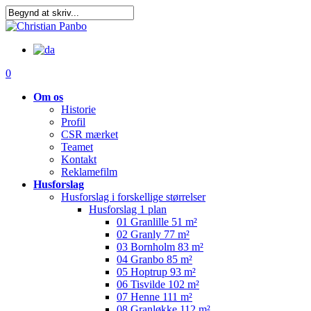
Skip
to
main
content
0
Om os
Historie
Profil
CSR mærket
Teamet
Kontakt
Reklamefilm
Husforslag
Husforslag i forskellige størrelser
Husforslag 1 plan
01 Granlille 51 m²
02 Granly 77 m²
03 Bornholm 83 m²
04 Granbo 85 m²
05 Hoptrup 93 m²
06 Tisvilde 102 m²
07 Henne 111 m²
08 Granløkke 112 m²