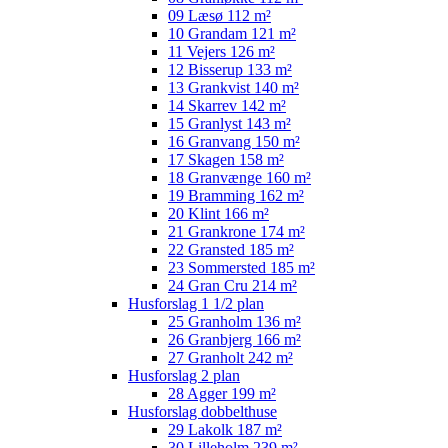
09 Læsø 112 m²
10 Grandam 121 m²
11 Vejers 126 m²
12 Bisserup 133 m²
13 Grankvist 140 m²
14 Skarrev 142 m²
15 Granlyst 143 m²
16 Granvang 150 m²
17 Skagen 158 m²
18 Granvænge 160 m²
19 Bramming 162 m²
20 Klint 166 m²
21 Grankrone 174 m²
22 Gransted 185 m²
23 Sommersted 185 m²
24 Gran Cru 214 m²
Husforslag 1 1/2 plan
25 Granholm 136 m²
26 Granbjerg 166 m²
27 Granholt 242 m²
Husforslag 2 plan
28 Agger 199 m²
Husforslag dobbelthuse
29 Lakolk 187 m²
30 Lilleholm 239 m²