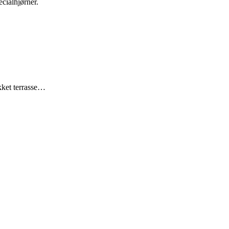
cialhjørner.
kket terrasse…