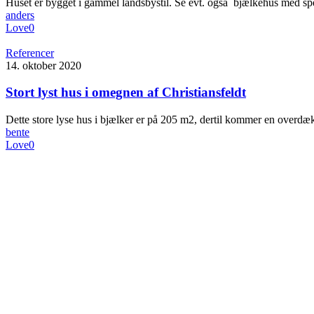
Huset er bygget i gammel landsbystil. Se evt. også bjælkehus med spe
anders
Love
0
Referencer
14. oktober 2020
Stort lyst hus i omegnen af Christiansfeldt
Dette store lyse hus i bjælker er på 205 m2, dertil kommer en overdæ
bente
Love
0
Close
Menu
Om os
Historie
Profil
CSR mærket
Teamet
Kontakt
Reklamefilm