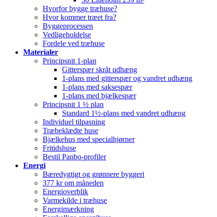
Hvorfor bygge træhuse?
Hvor kommer træet fra?
Byggeprocessen
Vedligeholdelse
Fordele ved træhuse
Materialer
Principsnit 1-plan
Gitterspær skråt udhæng
1-plans med gitterspær og vandret udhæng
1-plans med saksespær
1-plans med bjælkespær
Principsnit 1 ½ plan
Standard 1½-plans med vandret udhæng
Individuel tilpasning
Træbeklædte huse
Bjælkehus med specialhjørner
Fritidshuse
Bestil Panbo-profiler
Energi
Bæredygtigt og grønnere byggeri
377 kr om måneden
Energioverblik
Varmekilde i træhuse
Energimærkning